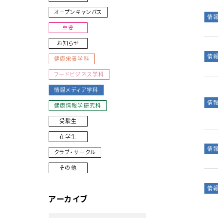
オープンキャンパス
情
重要
お知らせ
情
健康栄養学科
フードビジネス学科
情報メディア学科
情
健康情報学研究科
受験生
在学生
情
クラブ・サークル
その他
情
アーカイブ