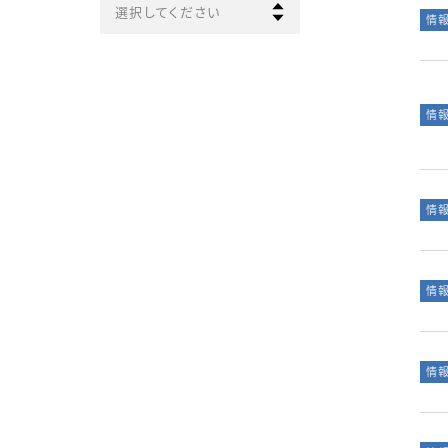
選択してください
情
情
情
情
情