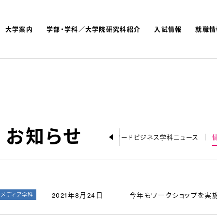
大学案内
学部・学科／大学院研究科紹介
入試情報
就職情
よく検索されているキーワ
名古屋文理大学 短期大学
 お知らせ
お知らせ
健康栄養学科ニュース
フードビジネス学科ニュース
2021年8月24日
今年もワークショップを実
報メディア学科