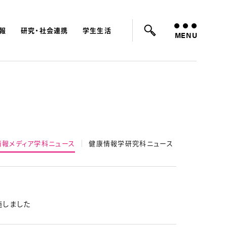
報
研究・社会連携
学生生活
ード：
入試
学費
オープンキャンパス
MENU
情報メディア学科ニュース
健康情報学研究科ニュース
施しました