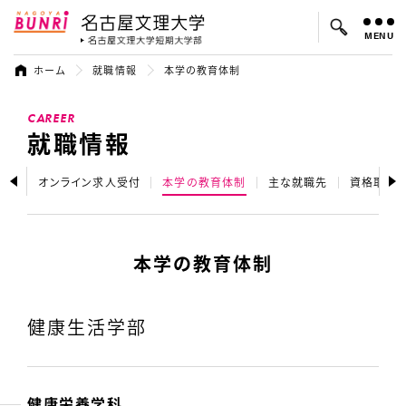
MENU
名古屋文理大学
名古屋文理大
ホーム
就職情報
本学の教育体制
よく検索されているキーワード：
CAREER
入試
学費
オープンキャンパス
就職情報
様へ
オンライン求人受付
本学の教育体制
主な就職先
資格取得
本学の教育体制
健康生活学部
健康栄養学科