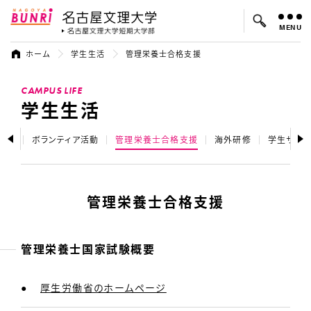
MENU
名古屋文理大学
名古屋文理大
ホーム
学生生活
管理栄養士合格支援
よく検索されているキーワード：
CAMPUS LIFE
入試
学費
オープンキャンパス
学生生活
ップ
ボランティア活動
管理栄養士合格支援
海外研修
学生サー
管理栄養士合格支援
管理栄養士国家試験概要
厚生労働省のホームページ