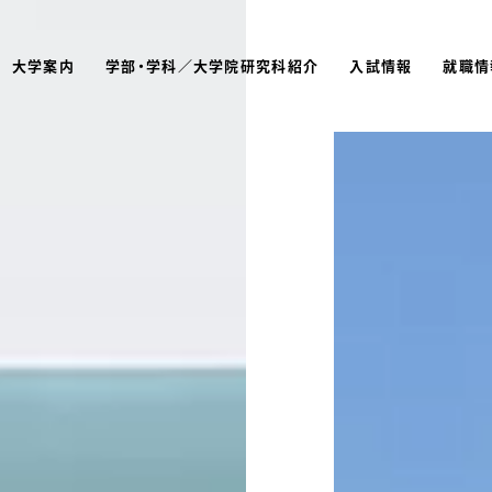
大学案内
学部・学科／大学院研究科紹介
入試情報
就職情
よく検索されているキーワ
名古屋文理大学 短期大学