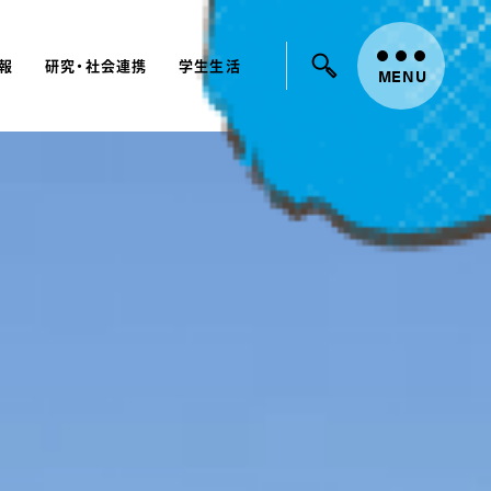
報
研究・社会連携
学生生活
ード：
入試
学費
オープンキャンパス
MENU