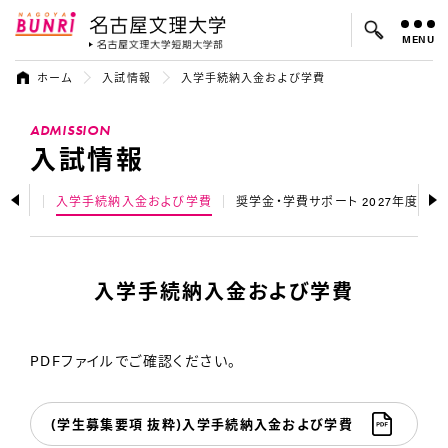
MENU
名古屋文理大学
名古屋文理大
ホーム
入試情報
入学手続納入金および学費
よく検索されているキーワード：
ADMISSION
入試
学費
オープンキャンパス
入試情報
Q&A
入学手続納入金および学費
奨学金・学費サポート 2027年度(令和
入学手続納入金および学費
PDFファイルでご確認ください。
(学生募集要項 抜粋)入学手続納入金および学費