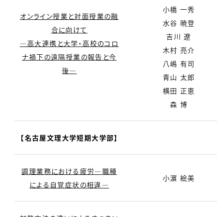
小橋 一秀
オンライン授業と対面授業の融
水谷 暁登
合に向けて
吉川 遼
―高大連携と大学・高校のコロ
木村 亮介
ナ禍下の遠隔授業の報告と今
八嶋 有司
後―
青山 太郎
横田 正恵
森 博
【名古屋文理大学短期大学部】
調理業務における疲労―職種
小濵 絵美
による自覚症状の相違―