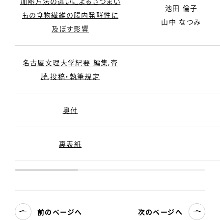
加熱方法の違いによるさつまい
池田 倫子
もの食物繊維の腸内発酵性に
山中 なつみ
及ぼす影響
名古屋文理大学紀要 編集,査
読,投稿・執筆規定
奥付
裏表紙
前のページへ
次のページへ