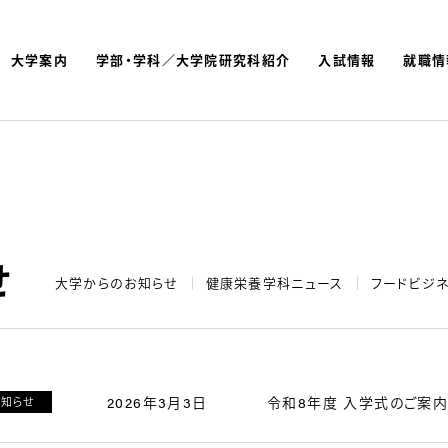
大学案内
学部・学科／大学院研究科紹介
入試情報
就職情
よく検索されているキーワ
名古屋文理大学 短期大学
せ
大学からのお知らせ
健康栄養学科ニュース
フードビジ
2026年3月3日
令和8年度 入学式のご案
お知らせ