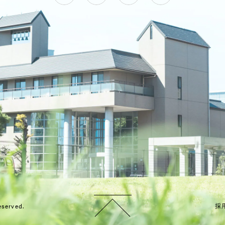
Twitter
LINE
Instagram
YouTube
eserved.
採