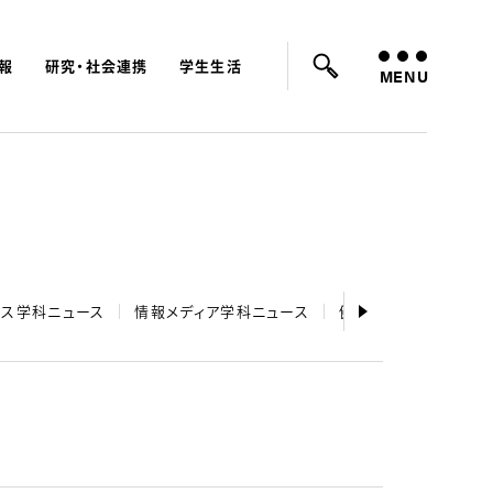
報
研究・社会連携
学生生活
ード：
入試
学費
オープンキャンパス
MENU
ネス学科ニュース
情報メディア学科ニュース
健康情報学研究科ニュ
内