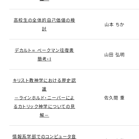
高校生の全体的自己価値の検
山本 ちか
討
デカルト= ベークマン往復書
山田 弘明
簡考・I
キリスト教神学における歴史認
識
－ラインホルド・ニーバーによ
佐久間 重
るカトリック神学についての見
解－
情報系学部でのコンピュータ音