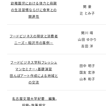
幼稚園児における体力と母親
関 豪
の生活習慣ならびに食育との
辻 とみ子
関連性
関川 靖
フードビジネスの現状と消費者
山田 ゆかり
ニーズ－稲沢市の事例－
吉田 洋
フードビジネス学科フレッシュ
田中 明子
マンセミナー・基礎演習
国友 宏渉
田んぼアート作成による地域と
山本 和子
の交流
名古屋文理大学紀要 編集,
投稿・執筆規定