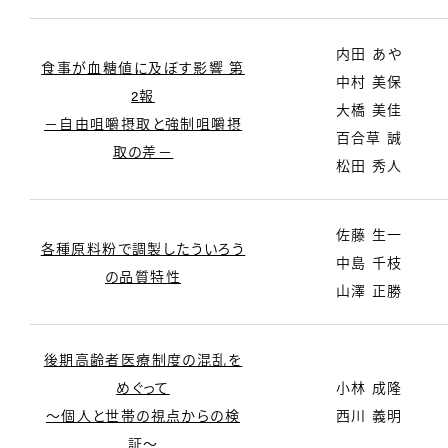
内田 あや
食事が血糖値に及ぼす影響 第
中村 美保
2報
大橋 美佳
－自由咀嚼摂取と強制咀嚼摂
百合草 誠
取の差－
松田 秀人
佐藤 生一
各種原料粉で調製したういろう
中島 千枝
の品質特性
山澤 正勝
後期高齢者医療制度の混乱を
めぐって
小林 成隆
～個人と世帯の視点からの検
西川 義明
証～