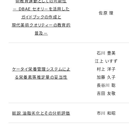
術教育運動としての可能性
－ DBAE セオリ－を活用した
佐原 理
ガイドブックの作成と
現代美術クオリティーの教育的
普及－
石川 豊美
江上 いすず
ケータイ栄養管理システムによ
村上 洋子
る栄養素等推定量の妥当性
加藤 久子
長谷川 聡
吉田 友敬
総説 油脂劣化とその分析評価
市川 和昭