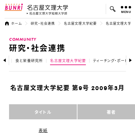
MENU
名古屋文理大学
名古屋文理大
ホーム
研究・社会連携
名古屋文理大学紀要
名古屋文理大学紀要
よく検索されているキーワード：
COMMUNITY
入試
学費
オープンキャンパス
研究・社会連携
トップ
食と栄養研究所
名古屋文理大学紀要
ティーチング・ポートフォ
名古屋文理大学紀要 第9号 2009年3月
タイトル
著者
表紙