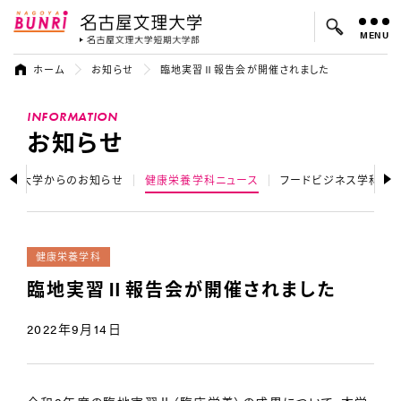
MENU
名古屋文理大学
名古屋文理大
ホーム
お知らせ
臨地実習Ⅱ報告会が開催されました
よく検索されているキーワード：
INFORMATION
入試
学費
オープンキャンパス
お知らせ
大学からのお知らせ
健康栄養学科ニュース
フードビジネス学科ニ
健康栄養学科
臨地実習Ⅱ報告会が開催されました
2022年9月14日