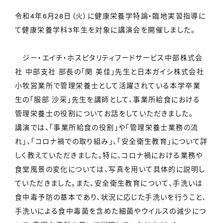
令和4年6月28日（火）に健康栄養学特論・臨地実習指導に
て健康栄養学科3年生を対象に講演会を開催しました。
ジー・エイチ・ホスピタリティフードサービス中部株式会
社 中部支社 部長の「関 美佳」先生と日本ガイシ株式会社
小牧営業所で管理栄養士として活躍されている本学卒業
生の「服部 沙采」先生を講師として、事業所給食における
管理栄養士の役割についてお話をしていただきました。
講演では、「事業所給食の役割」や「管理栄養士業務の流
れ」、「コロナ禍での取り組み」、「安全衛生教育」について詳
しく教えていただきました。特に、コロナ禍における業務や
食堂風景の変化については、写真を用いて具体的に説明し
ていただきました。また、安全衛生教育について、手洗いは
食中毒予防の基本であり、状況に応じた手洗いを行うこと、
手洗いによる食中毒菌を含めた細菌やウイルスの減少につ