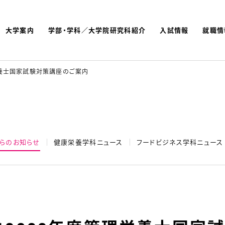
大学案内
学部・学科／大学院研究科紹介
入試情報
就職情
よく検索されているキーワ
名古屋文理大学 短期大学
栄養士国家試験対策講座のご案内
らのお知らせ
健康栄養学科ニュース
フードビジネス学科ニュース