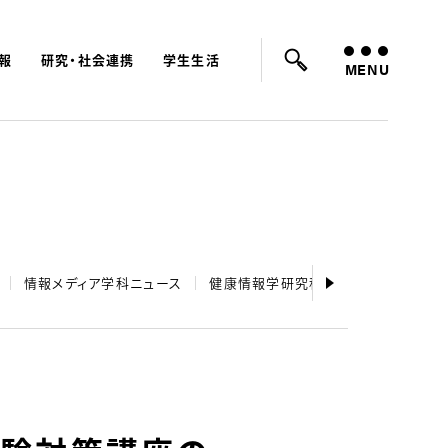
報
研究・社会連携
学生生活
ード：
入試
学費
オープンキャンパス
MENU
情報メディア学科ニュース
健康情報学研究科ニュース