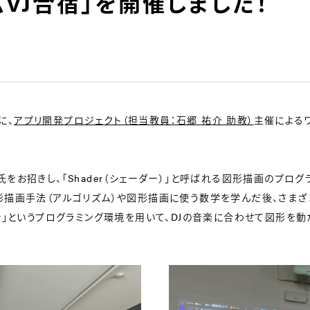
ムVJ合宿」を開催しました！
に、
アプリ開発プロジェクト（担当教員：石郷 祐介 助教）
主催によるワ
氏をお招きし、「Shader（シェーダー）」と呼ばれる図形描画のプログ
図形描画手法（アルゴリズム）や図形描画に使う数学を学んだ後、さま
igner」というプログラミング環境を用いて、DJの音楽に合わせて図形を