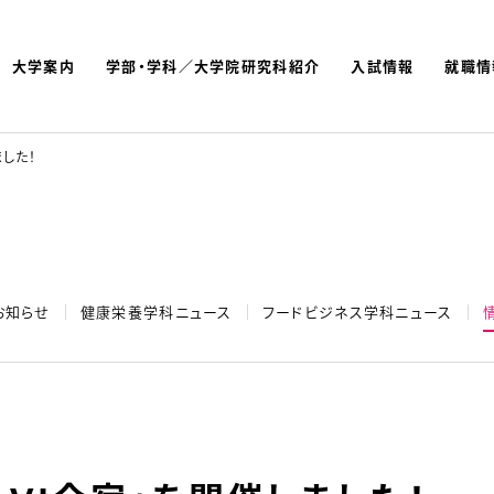
大学案内
学部・学科／大学院研究科紹介
入試情報
就職情
よく検索されているキーワ
名古屋文理大学 短期大学
ました！
お知らせ
健康栄養学科ニュース
フードビジネス学科ニュース