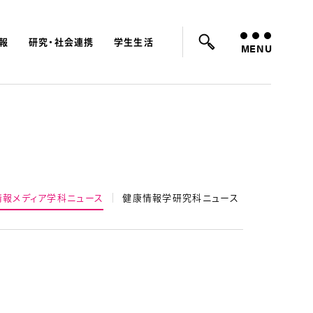
報
研究・社会連携
学生生活
ード：
入試
学費
オープンキャンパス
MENU
情報メディア学科ニュース
健康情報学研究科ニュース