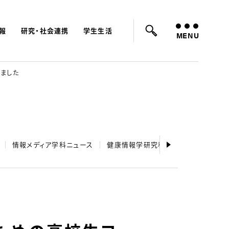
報
研究・社会連携
学生生活
ード：
入試
学費
オープンキャンパス
MENU
しました
情報メディア学科ニュース
健康情報学研究科ニュース