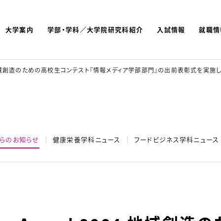
大学案内
学部・学科／大学院研究科紹介
入試情報
就職情
よく検索されているキーワ
名古屋文理大学 短期大学
d 2024 地域創造のための高校生コンテスト『情報メディア学部部門』の出前表彰式を実施
らのお知らせ
健康栄養学科ニュース
フードビジネス学科ニュース