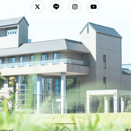
Twitter
LINE
Instagram
YouTube
eserved.
採