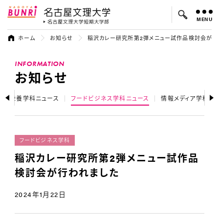
MENU
名古屋文理大学
名古屋文理大
ホーム
お知らせ
稲沢カレー研究所第2弾メニュー試作品検討会が行
よく検索されているキーワード：
INFORMATION
入試
学費
オープンキャンパス
お知らせ
健康栄養学科ニュース
フードビジネス学科ニュース
情報メディア学科ニ
フードビジネス学科
稲沢カレー研究所第2弾メニュー試作品
検討会が行われました
2024年1月22日