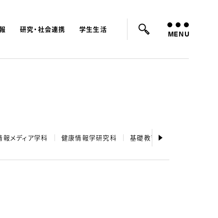
報
研究・社会連携
学生生活
ード：
入試
学費
オープンキャンパス
MENU
情報メディア学科
健康情報学研究科
基礎教育センター