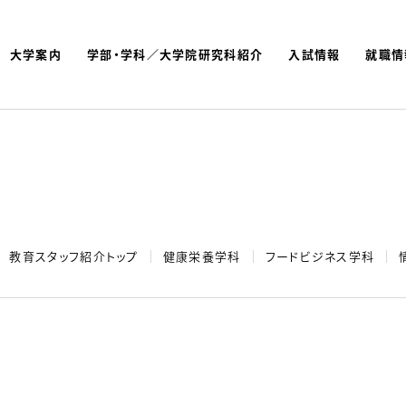
大学案内
学部・学科／大学院研究科紹介
入試情報
就職情
よく検索されているキーワ
名古屋文理大学 短期大学
教育スタッフ紹介トップ
健康栄養学科
フードビジネス学科