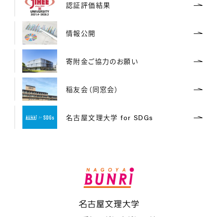
認証評価結果
情報公開
寄附金ご協力のお願い
稲友会（同窓会）
名古屋文理大学 for SDGs
名