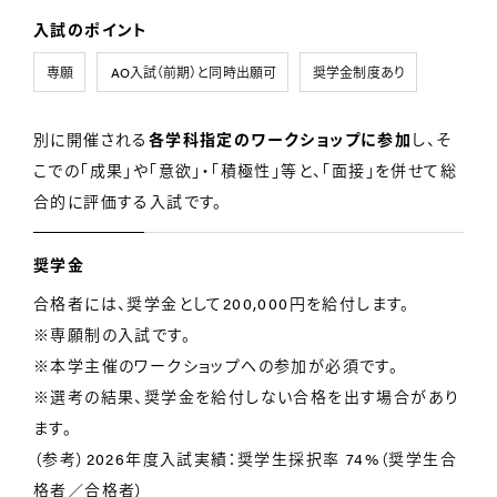
入試のポイント
専願
AO入試（前期）と同時出願可
奨学金制度あり
別に開催される
各学科指定のワークショップに参加
し、そ
こでの「成果」や「意欲」・「積極性」等と、「面接」を併せて総
合的に評価する入試です。
奨学金
合格者には、奨学金として200,000円を給付します。
※専願制の入試です。
※本学主催のワークショップへの参加が必須です。
※選考の結果、奨学金を給付しない合格を出す場合があり
ます。
（参考）2026年度入試実績：奨学生採択率 74%（奨学生合
格者／合格者）