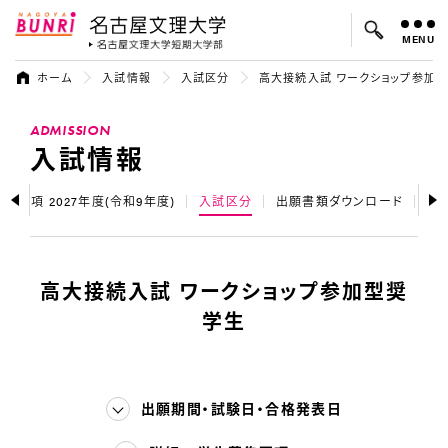
MENU
名古屋文理大学
名古屋文理大
ホーム
入試情報
入試区分
高大接続入試 ワークショップ参加
よく検索されているキーワード：
ADMISSION
入試
学費
オープンキャンパス
入試情報
集要項 2027年度(令和9年度)
入試区分
出願書類ダウンロード
募
高大接続入試 ワークショップ参加型奨
学生
出願期間・試験日・合格発表日