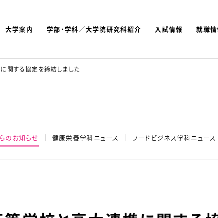
大学案内
学部・学科／大学院研究科紹介
入試情報
就職情
よく検索されているキーワ
名古屋文理大学 短期大学
に関する協定を締結しました
らのお知らせ
健康栄養学科ニュース
フードビジネス学科ニュース