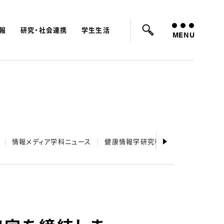
報
研究・社会連携
学生生活
ード：
入試
学費
オープンキャンパス
MENU
情報メディア学科ニュース
健康情報学研究科ニュース