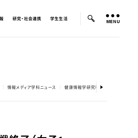
報
研究・社会連携
学生生活
ード：
入試
学費
オープンキャンパス
MENU
情報メディア学科ニュース
健康情報学研究科ニュース