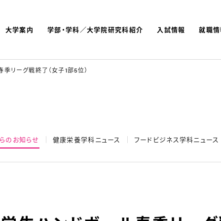
大学案内
学部・学科／大学院研究科紹介
入試情報
就職情
よく検索されているキーワ
名古屋文理大学 短期大学
季リーグ戦終了（女子1部5位）
らのお知らせ
健康栄養学科ニュース
フードビジネス学科ニュース