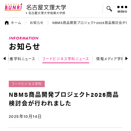
MENU
名古屋文理大学
名古屋文理大
ホーム
お知らせ
NBMS商品開発プロジェクト2025商品検討会が行
よく検索されているキーワード：
INFORMATION
入試
学費
オープンキャンパス
お知らせ
健康栄養学科ニュース
フードビジネス学科ニュース
情報メディア学科ニ
フードビジネス学科
NBMS商品開発プロジェクト2025商品
検討会が行われました
2025年10月14日