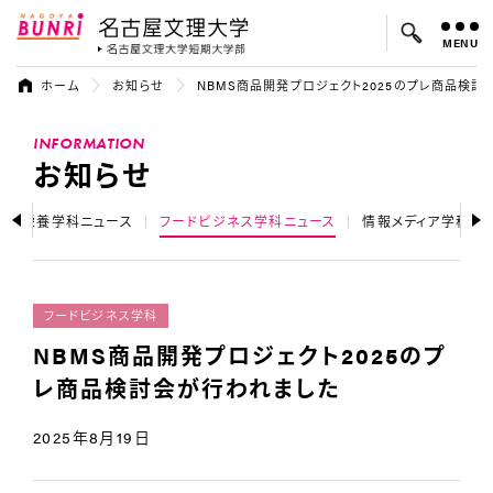
MENU
名古屋文理大学
名古屋文理大
ホーム
お知らせ
NBMS商品開発プロジェクト2025のプレ商品検討
よく検索されているキーワード：
INFORMATION
入試
学費
オープンキャンパス
お知らせ
健康栄養学科ニュース
フードビジネス学科ニュース
情報メディア学科ニ
フードビジネス学科
NBMS商品開発プロジェクト2025のプ
レ商品検討会が行われました
2025年8月19日