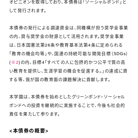
オピニオンを取得しており、本債券は「ソーシャルボンド」と
して発行されます。
本債券の発行による調達資金は、同機構が担う奨学金事業
の内、貸与奨学金の財源として活用されます。奨学金事業
は、日本国憲法第26条や教育基本法第4条に定められる
「教育の機会均等」や、国連の持続可能な開発目標（SDGs）
(
※2
)の内、目標4「すべての人に包摂的かつ公平で質の高
い教育を提供し、生涯学習の機会を促進する。」の達成に資
する等、我が国の教育面の課題解決に貢献します。
本学園は、本債券を始めとしたグリーンボンド・ソーシャル
ボンドへの投資を継続的に実施することで、今後も社会的
責任を果たして参ります。
<本債券の概要>