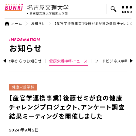
MENU
名古屋文理大学
名古屋文理大
ホーム
お知らせ
【産官学連携事業】後藤ゼミが食の健康チャレンジプ
よく検索されているキーワード：
INFORMATION
入試
学費
オープンキャンパス
お知らせ
大学からのお知らせ
健康栄養学科ニュース
フードビジネス学科ニ
健康栄養学科
【産官学連携事業】後藤ゼミが食の健康
チャレンジプロジェクト、アンケート調査
結果ミーティングを開催しました
2024年9月2日