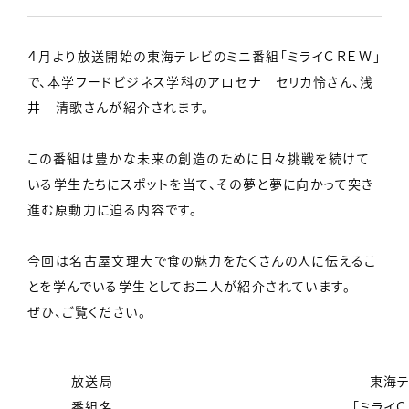
４月より放送開始の東海テレビのミニ番組「ミライＣＲＥＷ」
で、本学フードビジネス学科のアロセナ セリカ怜さん、浅
井 清歌さんが紹介されます。
この番組は豊かな未来の創造のために日々挑戦を続けて
いる学生たちにスポットを当て、その夢と夢に向かって突き
進む原動力に迫る内容です。
今回は名古屋文理大で食の魅力をたくさんの人に伝えるこ
とを学んでいる学生としてお二人が紹介されています。
ぜひ、ご覧ください。
放送局
東海
番組名
「ミライＣ