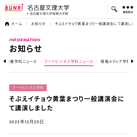
MENU
名古屋文理大学
名古屋文理大
ホーム
お知らせ
そぶえイチョウ黄葉まつり一般講演会にて講演しま
よく検索されているキーワード：
INFORMATION
入試
学費
オープンキャンパス
お知らせ
健康栄養学科ニュース
フードビジネス学科ニュース
情報メディア学科ニ
フードビジネス学科
そぶえイチョウ黄葉まつり一般講演会に
て講演しました
2023年12月25日