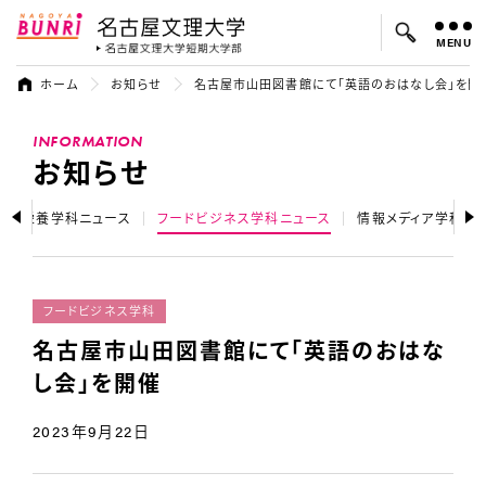
MENU
名古屋文理大学
名古屋文理大
ホーム
お知らせ
名古屋市山田図書館にて「英語のおはなし会」を開
よく検索されているキーワード：
INFORMATION
入試
学費
オープンキャンパス
お知らせ
健康栄養学科ニュース
フードビジネス学科ニュース
情報メディア学科ニ
フードビジネス学科
名古屋市山田図書館にて「英語のおはな
し会」を開催
2023年9月22日