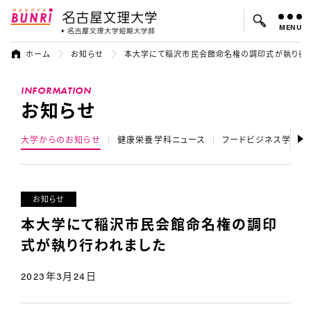
MENU
名古屋文理大学
名古屋文理大
ホーム
お知らせ
本大学にて稲沢市民会館命名権の調印式が執り行
よく検索されているキーワード：
INFORMATION
入試
学費
オープンキャンパス
お知らせ
大学からのお知らせ
健康栄養学科ニュース
フードビジネス学科ニ
お知らせ
本大学にて稲沢市民会館命名権の調印
式が執り行われました
2023年3月24日