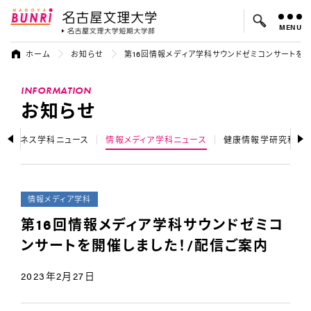
MENU
名古屋文理大学
名古屋文理大
ホーム
お知らせ
第16回情報メディア学科サウンドゼミコンサートを開
よく検索されているキーワード：
INFORMATION
入試
学費
オープンキャンパス
お知らせ
ドビジネス学科ニュース
情報メディア学科ニュース
健康情報学研究科ニ
情報メディア学科
第16回情報メディア学科サウンドゼミコ
ンサートを開催しました！/配信ご案内
2023年2月27日