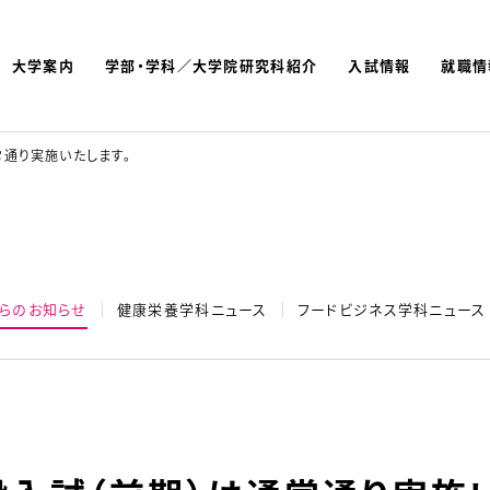
大学案内
学部・学科／大学院研究科紹介
入試情報
就職情
よく検索されているキーワ
名古屋文理大学 短期大学
通り実施いたします。
らのお知らせ
健康栄養学科ニュース
フードビジネス学科ニュース