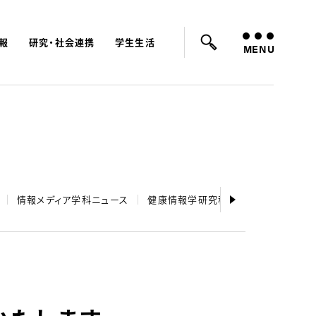
報
研究・社会連携
学生生活
ード：
入試
学費
オープンキャンパス
MENU
情報メディア学科ニュース
健康情報学研究科ニュース