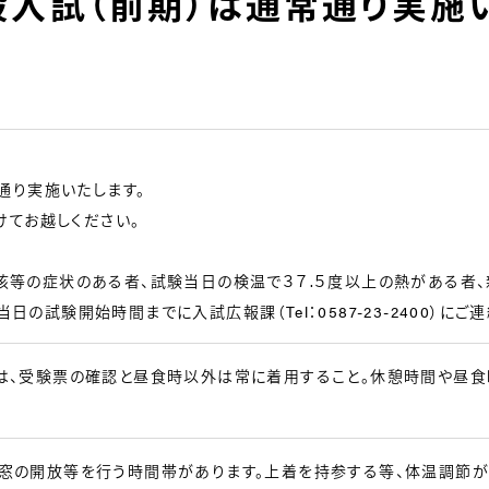
入試（前期）は通常通り実施い
通り実施いたします。
けてお越しください。
咳等の症状のある者、試験当日の検温で３７.５度以上の熱がある者
の試験開始時間までに入試広報課（Tel：0587-23-2400）にご
は、受験票の確認と昼食時以外は常に着用すること。休憩時間や昼食
窓の開放等を行う時間帯があります。上着を持参する等、体温調節が