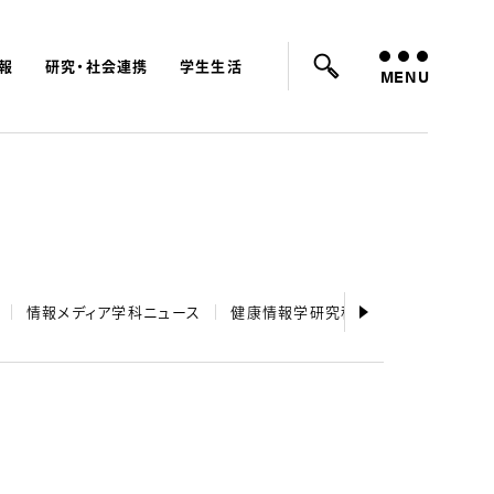
報
研究・社会連携
学生生活
ード：
入試
学費
オープンキャンパス
MENU
情報メディア学科ニュース
健康情報学研究科ニュース