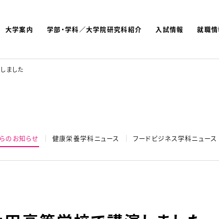
大学案内
学部・学科／大学院研究科紹介
入試情報
就職情
よく検索されているキーワ
名古屋文理大学 短期大学
しました
らのお知らせ
健康栄養学科ニュース
フードビジネス学科ニュース