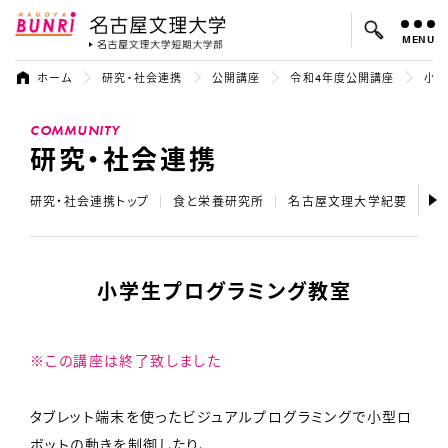
MENU
名古屋文理大学
名古屋文理大
ホーム
研究・社会連携
公開講座
令和4年度公開講座
小学
よく検索されているキーワード：
COMMUNITY
入試
学費
オープンキャンパス
研究・社会連携
研究・社会連携トップ
食と栄養研究所
名古屋文理大学紀要
テ
小学生プログラミング教室
※この講座は終了致しました
タブレット端末を使ったビジュアルプログラミングで小型ロ
ボットの動きを制御したり、