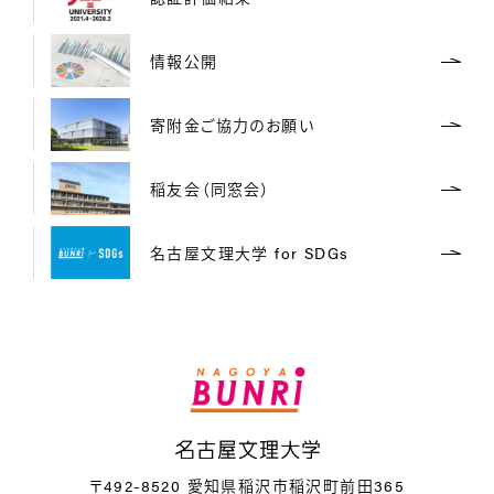
情報公開
寄附金ご協力のお願い
稲友会（同窓会）
名古屋文理大学 for SDGs
名
〒492-8520 愛知県稲沢市稲沢町前田365