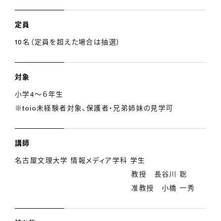
定員
10名（定員を超えた場合は抽選）
対象
小学4～６年生
※toio未経験者対象、保護者・兄弟姉妹の見学可
講師
名古屋文理大学 情報メディア学科 学生
教授 長谷川 聡
准教授 小橋 一秀