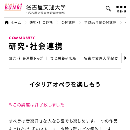
MENU
名古屋文理大学
名古屋文理大
ホーム
研究・社会連携
公開講座
平成29年度公開講座
イ
よく検索されているキーワード：
COMMUNITY
入試
学費
オープンキャンパス
研究・社会連携
研究・社会連携トップ
食と栄養研究所
名古屋文理大学紀要
テ
イタリアオペラを楽しもう
※この講座は終了致しました
オペラは音楽好きな人なら誰でも楽しめます。一つの作品
をとりあげ、そのストーリーや聴き所などを解説します。