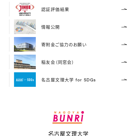
認証評価結果
情報公開
寄附金ご協力のお願い
稲友会（同窓会）
名古屋文理大学 for SDGs
名