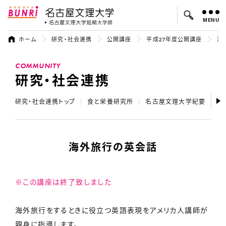
MENU
名古屋文理大学
名古屋文理大
ホーム
研究・社会連携
公開講座
平成27年度公開講座
海
よく検索されているキーワード：
COMMUNITY
入試
学費
オープンキャンパス
研究・社会連携
研究・社会連携トップ
食と栄養研究所
名古屋文理大学紀要
テ
海外旅行の英会話
※この講座は終了致しました
海外旅行をするときに役立つ英語表現をアメリカ人講師が
親身に指導します。