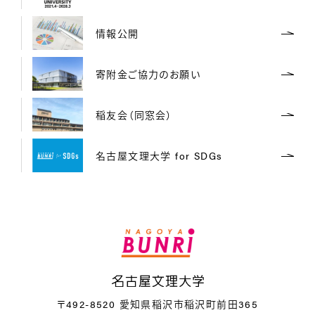
情報公開
寄附金ご協力のお願い
稲友会（同窓会）
名古屋文理大学 for SDGs
名
〒492-8520 愛知県稲沢市稲沢町前田365