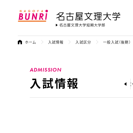
名古屋文理大学
ホーム
入試情報
入試区分
一般入試（後期）
ADMISSION
入試情報
ス
参加予定の進学相談会
ワークショップ
大学案内 2027年度