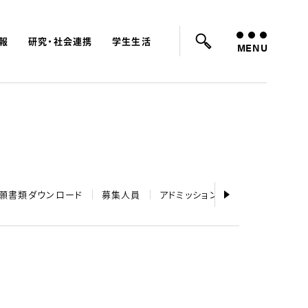
報
研究・社会連携
学生生活
ード：
入試
学費
オープンキャンパス
MENU
願書類ダウンロード
募集人員
アドミッションポリシー 2027年度