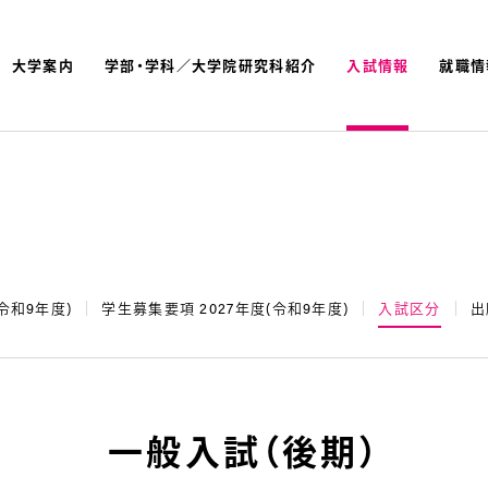
大学案内
学部・学科／大学院研究科紹介
入試情報
就職情
よく検索されているキーワ
名古屋文理大学 短期大学
(令和9年度)
学生募集要項 2027年度(令和9年度)
入試区分
出
一般入試（後期）