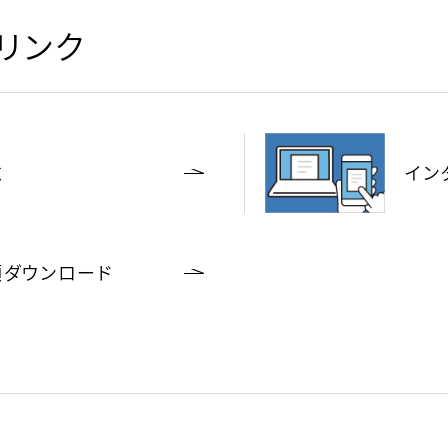
リンク
求
イン
類ダウンロード