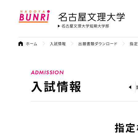
名古屋文理大学
ホーム
入試情報
出願書類ダウンロード
指定
ADMISSION
入試情報
会
ワークショップ
大学案内 2027年度(令和9年度)
学生募集要
指定