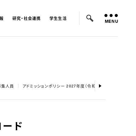
報
研究・社会連携
学生生活
ード：
入試
学費
オープンキャンパス
MENU
募集人員
アドミッションポリシー 2027年度（令和9年度）
大学入学
ロード