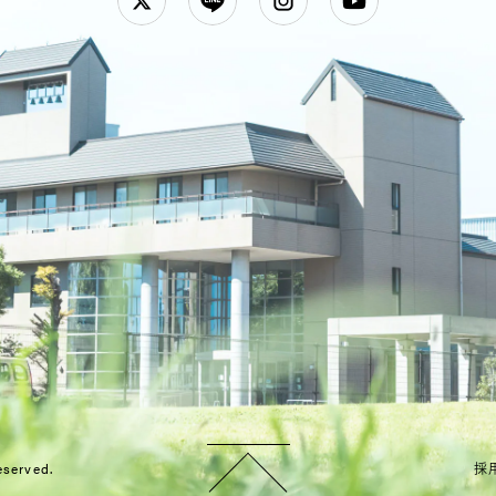
Twitter
LINE
Instagram
YouTube
eserved.
採