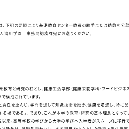
、下記の要領により基礎教育センター教員の助手または助教を公募
人滝川学園 事務局総務課宛にお送りください。
」を教育と研究の柱とし、健康生活学部（健康栄養学科・フードビジネ
部で構成されています。
と責任を重んじ、学問を通して知識技術を磨き、健康を増進し、特に
する場である。」であり、これが本学の教育・研究の基本理念となって
置以来、高等学校の学びから大学の学びへ入学者がスムーズに移行で
たは助教は、基礎教育センターの各科目を中心とした教育と学生指導