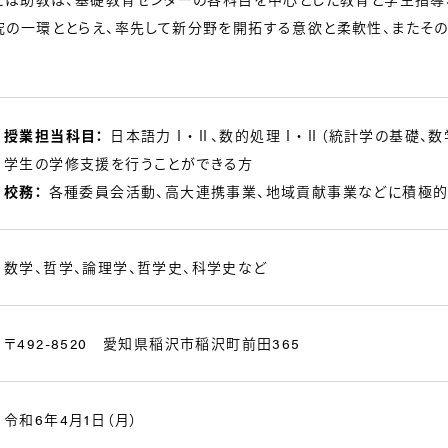
の一環ととらえ、率先して新分野を開拓する意欲と柔軟性、またそ
授業担当科目：
日本語力Ⅰ・Ⅱ、数的処理Ⅰ・Ⅱ（統計学の基礎、数
学生の学修支援を行うことができる方
校務：
各種委員会活動、高大連携事業、地域貢献事業などに積極的
数学、哲学、論理学、哲学史、科学史など
〒492-8520 愛知県稲沢市稲沢町前田365
令和6年4月1日（月）