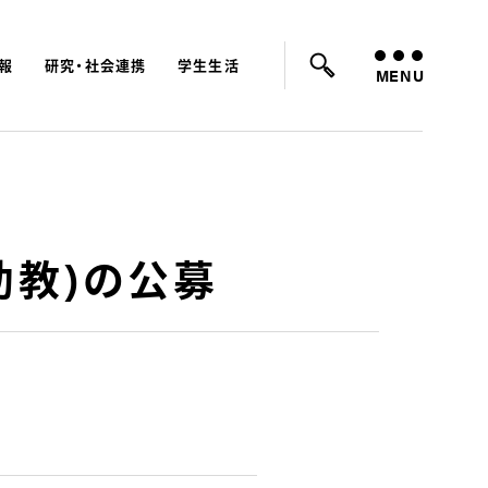
報
研究・社会連携
学生生活
ード：
入試
学費
オープンキャンパス
MENU
助教)の公募