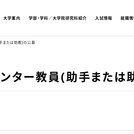
大学案内
学部・学科／大学院研究科紹介
入試情報
就職情
よく検索されているキーワ
名古屋文理大学 短期大学
助手または助教)の公募
センター教員(助手または