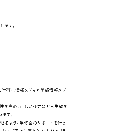
します。
ス学科）、情報メディア学部情報メデ
品性を高め、正しい歴史観と人生観を
います。
きるよう、学修面のサポートを行っ
、および研究に意欲的な人材で、特