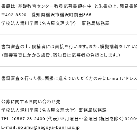
書類は「基礎教育センター教員応募書類在中」と朱書の上、簡易書留
〒492-8520 愛知県稲沢市稲沢町前田365
学校法人滝川学園（名古屋文理大学） 事務局総務課
書類審査の上、候補者には面接を行います。また、模擬講義をしてい
（面接審査にかかる旅費、宿泊費は応募者の負担とします。）
書類審査を行った後、面接に進んでいただく方のみにE-mailアド
公募に関するお問い合わせ先
学校法人滝川学園（名古屋文理大学） 事務局総務課
TEL ：0587-23-2400（代表）※月曜日～金曜日（祝日を除く）9：00
E-mail：
soumu@nagoya-bunri.ac.jp