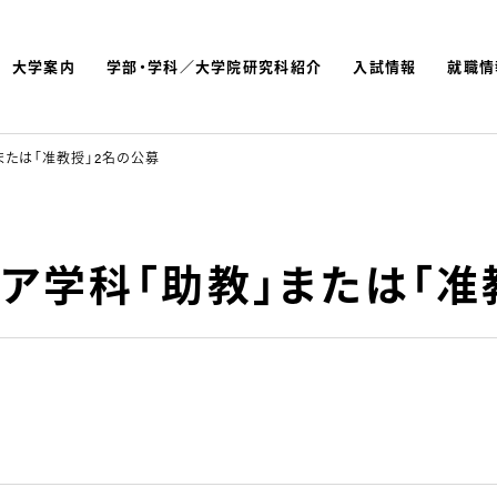
大学案内
学部・学科／大学院研究科紹介
入試情報
就職情
よく検索されているキーワ
名古屋文理大学 短期大学
」または「准教授」2名の公募
ディア学科「助教」または「