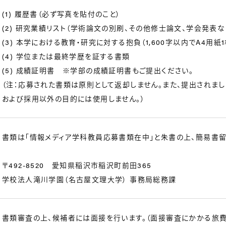
(1) 履歴書（必ず写真を貼付のこと）
(2) 研究業績リスト（学術論文の別刷、その他修士論文、学会発表な
(3) 本学における教育・研究に対する抱負（1,600字以内でA4用紙
(4) 学位または最終学歴を証する書類
(5) 成績証明書 ※学部の成績証明書もご提出ください。
（注：応募された書類は原則として返却しません。また、提出されま
および採用以外の目的には使用しません。）
書類は「情報メディア学科教員応募書類在中」と朱書の上、簡易書留
〒492-8520 愛知県稲沢市稲沢町前田365
学校法人滝川学園（名古屋文理大学） 事務局総務課
書類審査の上、候補者には面接を行います。（面接審査にかかる旅費