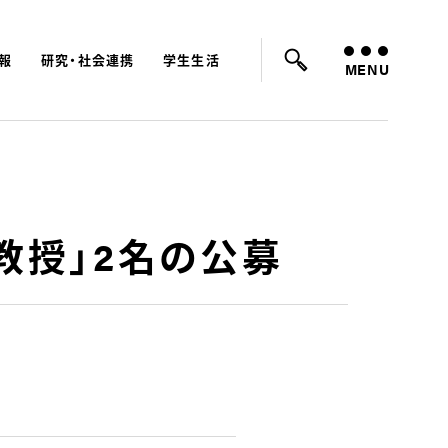
報
研究・社会連携
学生生活
ード：
入試
学費
オープンキャンパス
MENU
准教授」2名の公募