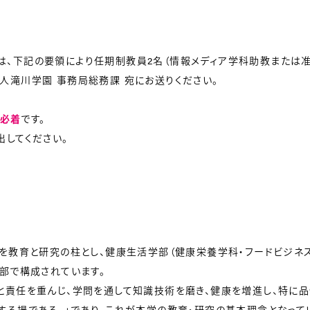
、下記の要領により任期制教員2名（情報メディア学科助教または准
人滝川学園 事務局総務課 宛にお送りください。
）必着
です。
出してください。
」を教育と研究の柱とし、健康生活学部（健康栄養学科・フードビジネス
部で構成されています。
と責任を重んじ、学問を通して知識技術を磨き、健康を増進し、特に
する場である。」であり、これが本学の教育・研究の基本理念となって