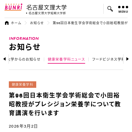
MENU
名古屋文理大学
名古屋文理大
ホーム
お知らせ
第96回日本衛生学会学術総会で小田裕昭教授がプ
よく検索されているキーワード：
INFORMATION
入試
学費
オープンキャンパス
お知らせ
大学からのお知らせ
健康栄養学科ニュース
フードビジネス学科ニ
健康栄養学科
第96回日本衛生学会学術総会で小田裕
昭教授がプレシジョン栄養学について教
育講演を行います
2026年3月2日