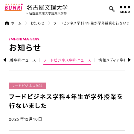
MENU
名古屋文理大学
名古屋文理大
ホーム
お知らせ
フードビジネス学科４年生が学外授業を行ないまし
よく検索されているキーワード：
INFORMATION
入試
学費
オープンキャンパス
お知らせ
健康栄養学科ニュース
フードビジネス学科ニュース
情報メディア学科ニ
フードビジネス学科
フードビジネス学科４年生が学外授業を
行ないました
2025年12月16日