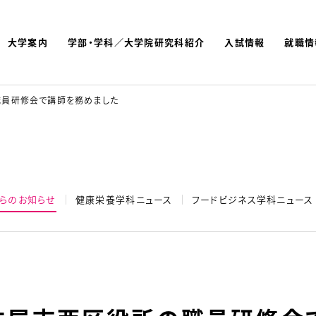
大学案内
学部・学科／大学院研究科紹介
入試情報
就職情
よく検索されているキーワ
名古屋文理大学 短期大学
員研修会で講師を務めました
らのお知らせ
健康栄養学科ニュース
フードビジネス学科ニュース