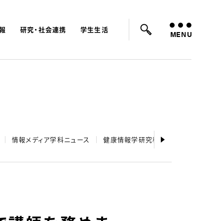
報
研究・社会連携
学生生活
ード：
入試
学費
オープンキャンパス
MENU
情報メディア学科ニュース
健康情報学研究科ニュース