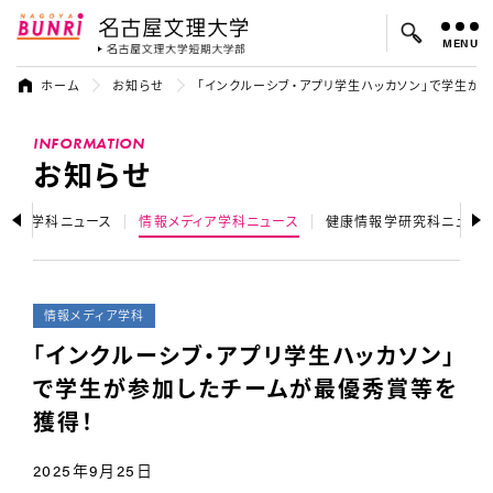
MENU
名古屋文理大学
名古屋文理大
ホーム
お知らせ
「インクルーシブ・アプリ学生ハッカソン」で学生が
よく検索されているキーワード：
INFORMATION
入試
学費
オープンキャンパス
お知らせ
ジネス学科ニュース
情報メディア学科ニュース
健康情報学研究科ニュー
情報メディア学科
「インクルーシブ・アプリ学生ハッカソン」
で学生が参加したチームが最優秀賞等を
獲得！
2025年9月25日