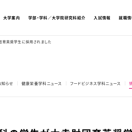
大学案内
学部・学科／大学院研究科紹介
入試情報
就職情
よく検索されているキーワ
名古屋文理大学 短期大学
団育英奨学生に採用されました
お知らせ
健康栄養学科ニュース
フードビジネス学科ニュース