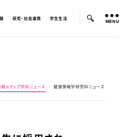
報
研究・社会連携
学生生活
ード：
入試
学費
オープンキャンパス
MENU
情報メディア学科ニュース
健康情報学研究科ニュース