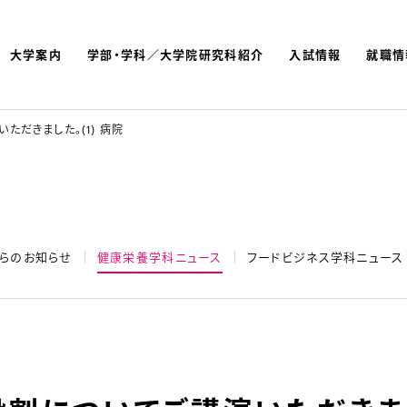
大学案内
学部・学科／大学院研究科紹介
入試情報
就職情
よく検索されているキーワ
名古屋文理大学 短期大学
だきました。(1) 病院
らのお知らせ
健康栄養学科ニュース
フードビジネス学科ニュース