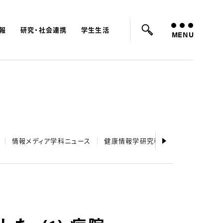
報
研究・社会連携
学生生活
ード：
入試
学費
オープンキャンパス
MENU
情報メディア学科ニュース
健康情報学研究科ニュース