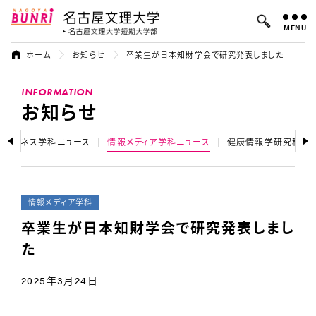
MENU
名古屋文理大学
名古屋文理大
ホーム
お知らせ
卒業生が日本知財学会で研究発表しました
よく検索されているキーワード：
INFORMATION
入試
学費
オープンキャンパス
お知らせ
ドビジネス学科ニュース
情報メディア学科ニュース
健康情報学研究科ニ
情報メディア学科
卒業生が日本知財学会で研究発表しまし
た
2025年3月24日