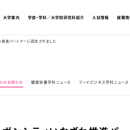
大学案内
学部・学科／大学院研究科紹介
入試情報
就職情
よく検索されているキーワ
名古屋文理大学 短期大学
わ推進パートナーに認定されました
らのお知らせ
健康栄養学科ニュース
フードビジネス学科ニュース