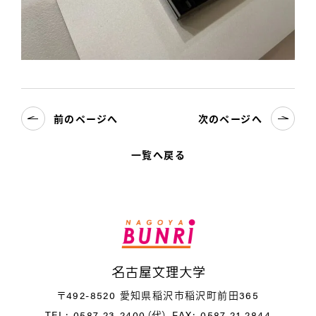
前のページへ
次のページへ
一覧へ戻る
名
〒492-8520 愛知県稲沢市稲沢町前田365
TEL: 0587-23-2400（代）
FAX: 0587-21-2844