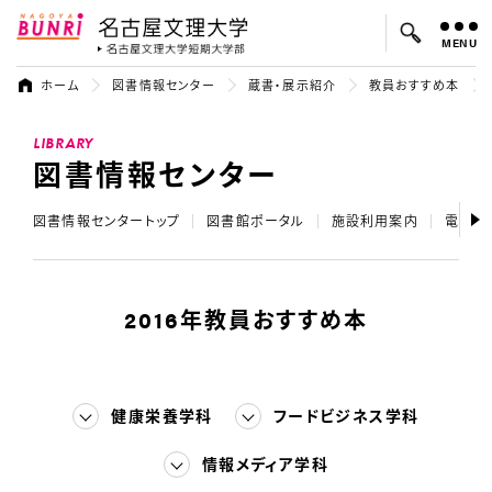
MENU
名古屋文理大学
名古屋文理大
ホーム
図書情報センター
蔵書・展示紹介
教員おすすめ本
よく検索されているキーワード：
LIBRARY
入試
学費
オープンキャンパス
図書情報センター
図書情報センタートップ
図書館ポータル
施設利用案内
電子リ
2016年教員おすすめ本
健康栄養学科
フードビジネス学科
情報メディア学科