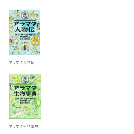
アラマタ人物伝
アラマタ生物事典