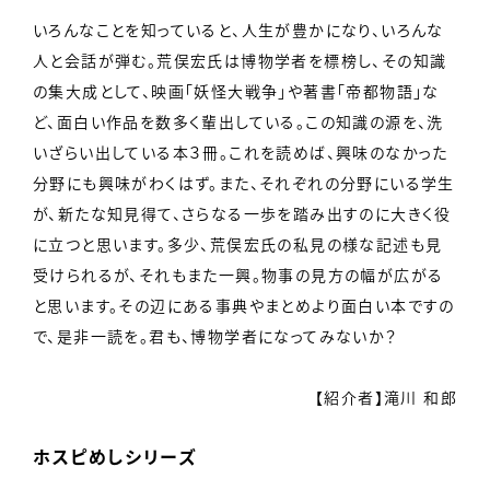
いろんなことを知っていると、人生が豊かになり、いろんな
人と会話が弾む。荒俣宏氏は博物学者を標榜し、その知識
の集大成として、映画「妖怪大戦争」や著書「帝都物語」な
ど、面白い作品を数多く輩出している。この知識の源を、洗
いざらい出している本３冊。これを読めば、興味のなかった
分野にも興味がわくはず。また、それぞれの分野にいる学生
が、新たな知見得て、さらなる一歩を踏み出すのに大きく役
に立つと思います。多少、荒俣宏氏の私見の様な記述も見
受けられるが、それもまた一興。物事の見方の幅が広がる
と思います。その辺にある事典やまとめより面白い本ですの
で、是非一読を。君も、博物学者になってみないか？
【紹介者】滝川 和郎
ホスピめしシリーズ