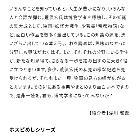
いろんなことを知っていると、人生が豊かになり、いろんな
人と会話が弾む。荒俣宏氏は博物学者を標榜し、その知識
の集大成として、映画「妖怪大戦争」や著書「帝都物語」な
ど、面白い作品を数多く輩出している。この知識の源を、洗
いざらい出している本３冊。これを読めば、興味のなかった
分野にも興味がわくはず。また、それぞれの分野にいる学生
が、新たな知見得て、さらなる一歩を踏み出すのに大きく役
に立つと思います。多少、荒俣宏氏の私見の様な記述も見
受けられるが、それもまた一興。物事の見方の幅が広がる
と思います。その辺にある事典やまとめより面白い本ですの
で、是非一読を。君も、博物学者になってみないか？
【紹介者】滝川 和郎
ホスピめしシリーズ