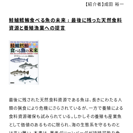
【紹介者】成田 裕一
鮭鱸鱈鮪食べる魚の未来 : 最後に残った天然食料
資源と養殖漁業への提言
最後に残された天然食料資源である魚は、長きにわたる人
類の猟食により危機にさらされているが、一方で養殖による
食料資源確保も試みられている。しかしその養殖も産業魚
として価値のあるものに限られ、海の生態系を守るものと
は言い難い。本書は、著者グリーンバーグが持続可能な魚