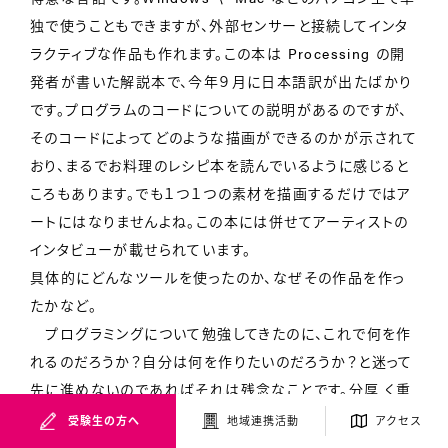
独で使うこともできますが、外部センサーと接続してインタ
ラクティブな作品も作れます。この本は Processing の開
発者が書いた解説本で、今年９月に日本語訳が出たばかり
です。プログラムのコードについての説明があるのですが、
そのコードによってどのような描画ができるのかが示されて
おり、まるでお料理のレシピ本を読んでいるように感じると
ころもあります。でも１つ１つの素材を描画するだけではア
ートにはなりませんよね。この本には併せてアーティストの
インタビューが載せられています。
具体的にどんなツールを使ったのか、なぜその作品を作っ
たかなど。
プログラミングについて勉強してきたのに、これで何を作
れるのだろうか？自分は何を作りたいのだろうか？と迷って
先に進めないのであればそれは残念なことです。分厚 く重
い本ですが、これからインスピレーションが得られるのであ
受験生の方へ
地域連携活動
アクセス
れば、いつも手元に 置いておきたいお気に入りになるかも