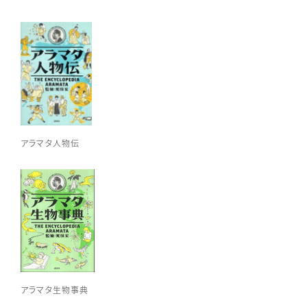
アラマタ人物伝
アラマタ生物事典