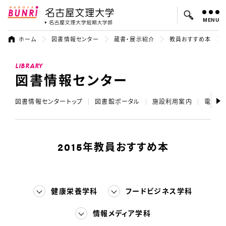
MENU
名古屋文理大学
名古屋文理大
ホーム
図書情報センター
蔵書・展示紹介
教員おすすめ本
よく検索されているキーワード：
LIBRARY
入試
学費
オープンキャンパス
図書情報センター
図書情報センタートップ
図書館ポータル
施設利用案内
電子リ
2015年教員おすすめ本
健康栄養学科
フードビジネス学科
情報メディア学科