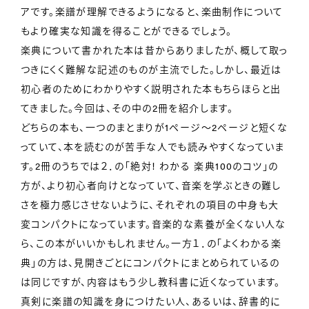
アです。楽譜が理解できるようになると、楽曲制作について
もより確実な知識を得ることができるでしょう。
楽典について書かれた本は昔からありましたが、概して取っ
つきにくく難解な記述のものが主流でした。しかし、最近は
初心者のためにわかりやすく説明された本もちらほらと出
てきました。今回は、その中の2冊を紹介します。
どちらの本も、一つのまとまりが1ページ～2ページと短くな
っていて、本を読むのが苦手な人でも読みやすくなっていま
す。2冊のうちでは２．の「絶対! わかる 楽典100のコツ」の
方が、より初心者向けとなっていて、音楽を学ぶときの難し
さを極力感じさせないように、それぞれの項目の中身も大
変コンパクトになっています。音楽的な素養が全くない人な
ら、この本がいいかもしれません。一方１．の「よくわかる楽
典」の方は、見開きごとにコンパクトにまとめられているの
は同じですが、内容はもう少し教科書に近くなっています。
真剣に楽譜の知識を身につけたい人、あるいは、辞書的に