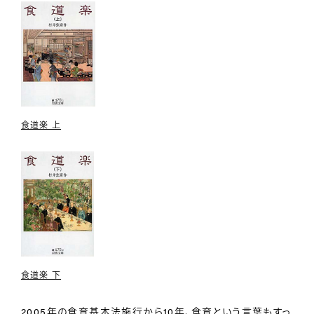
食道楽 上
食道楽 下
2005年の食育基本法施行から10年、食育という言葉もすっ