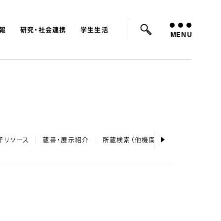
報
研究・社会連携
学生生活
ード：
入試
学費
オープンキャンパス
MENU
子リソース
蔵書・展示紹介
所蔵検索（他機関）
利用ガイダンス