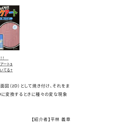
り！！
アート3
いてる?
面図（2D）として焼き付け、それをま
3Dに変換するときに種々の変な現象
【紹介者】平林 義章