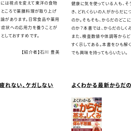
時には視点を変えて東洋の食物
健康に気を使っている人も、そ
なところで薬膳料理が取り上げ
き、どれくらいの人がからだに
理論があります。日常食品や薬用
のか。そもそも、からだのどこ
な症状への応用力を養うことが
のか？本書では、からだのしく
としておすすめです。
また、検査数値や体調等から
すく示してある。本書をひも解
【紹介者】石川 豊美
でも興味を持ってもらいたい。
 疲れない、ケガしない
よくわかる最新からだ