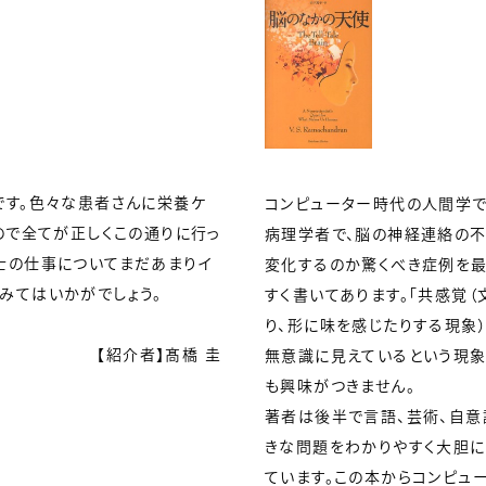
です。色々な患者さんに栄養ケ
コンピューター時代の人間学で
ので全てが正しくこの通りに行っ
病理学者で、脳の神経連絡の不
士の仕事についてまだあまりイ
変化するのか驚くべき症例を
みてはいかがでしょう。
すく書いてあります。「共感覚
り、形に味を感じたりする現象）
【紹介者】髙橋 圭
無意識に見えているという現象
も興味がつきません。
著者は後半で言語、芸術、自意
きな問題をわかりやすく大胆に
ています。この本からコンピュ