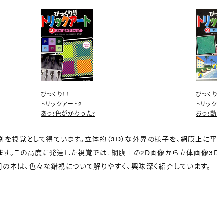
びっくり！！
びっく
トリックアート2
トリック
あっ!色がかわった?
おっ!動
を視覚として得ています。立体的（3D）な外界の様子を、網膜上に平
います。この高度に発達した視覚では、網膜上の2D画像から立体画像
冊の本は、色々な錯視について解りやすく、興味深く紹介しています。