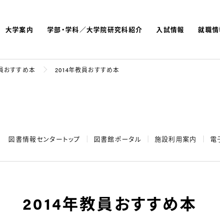
大学案内
学部・学科／大学院研究科紹介
入試情報
就職情
よく検索されているキーワ
名古屋文理大学 短期大学
員おすすめ本
2014年教員おすすめ本
図書情報センタートップ
図書館ポータル
施設利用案内
電
2014年教員おすすめ本