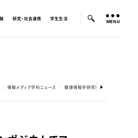
報
研究・社会連携
学生生活
ード：
入試
学費
オープンキャンパス
MENU
情報メディア学科ニュース
健康情報学研究科ニュース