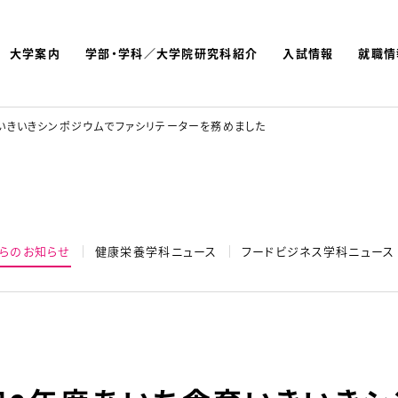
大学案内
学部・学科／大学院研究科紹介
入試情報
就職情
よく検索されているキーワ
名古屋文理大学 短期大学
いきいきシンポジウムでファシリテーターを務めました
らのお知らせ
健康栄養学科ニュース
フードビジネス学科ニュース